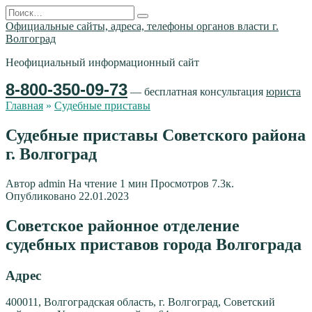
Перейти
Search
к
for:
Официальные сайты, адреса, телефоны органов власти г.
содержанию
Волгоград
Неофициальный информационный сайт
8-800-350-09-73
— бесплатная консультация
юриста
Главная
»
Судебные приставы
Судебные приставы Советского района
г. Волгоград
Автор
admin
На чтение
1 мин
Просмотров
7.3к.
Опубликовано
22.01.2023
Советское районное отделение
судебных приставов города Волгограда
Адрес
400011, Волгоградская область, г. Волгоград, Советский