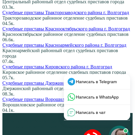
Центральный районный отдел судебных приставов города
0
3.3к.
Судебные приставы Тракторозаводского района г. Волгоград
Тракторозаводское районное отделение судебных приставов
0
4.5к.
Судебные приставы Краснооктябрьского района г. Волгоград
Краснооктябрьское районное отделение судебных приставов
0
6.6к.
Судебные приставы Красноармейского района г. Волгоград
Красноармейский районный отдел судебных приставов
города
0
7.4к.
Судебные приставы Кировского района г. Волгоград
Кировское районное отделение судебных приставов города
0
5.7к.
Судебные приставы Дзержинского района г. Волгоград
Дзержинский районный отдел судебных приставов города
0
8.3к.
Судебные приставы Ворошиловского района г. Волгоград
Ворошиловское районное отделение судебных приставов
0
4.1к.
© 2026 НЕофициальный информационный сайт, содержащий
открытые выверенные данные об органах власти г. Волгоград:
официальные сайты, телефоны, адреса, графики работы,
схемы проезда, а также ссылки на юридические фирмы. В