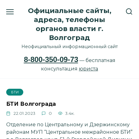
Перейти
Официальные сайты,
к
содержанию
адреса, телефоны
органов власти г.
Волгоград
Неофициальный информационный сайт
8-800-350-09-73
— бесплатная
консультация
юриста
БТИ
БТИ Волгограда
22.01.2023
0
3.4к.
Отделение по Центральному и Дзержинскому
районам МУП “Центральное межрайонное БТИ”