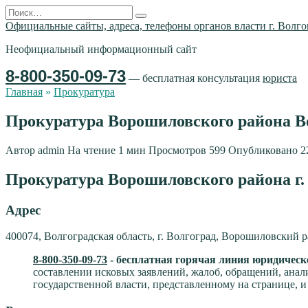
Перейти
Search
к
for:
Официальные сайты, адреса, телефоны органов власти г. Волго
содержанию
Неофициальный информационный сайт
8-800-350-09-73
— бесплатная консультация
юриста
Главная
»
Прокуратура
Прокуратура Ворошиловского района В
Автор
admin
На чтение
1 мин
Просмотров
599
Опубликовано
2
Прокуратура Ворошиловского района г.
Адрес
400074, Волгоградская область, г. Волгоград, Ворошиловский ра
8-800-350-09-73
- бесплатная горячая линия юридическ
составлении исковых заявлений, жалоб, обращений, анал
государственной власти, представленному на странице, и